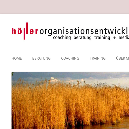
Systemische Organisationsberaterin, Coach, Trainerin in Wien
Gabriele Höller
HOME
BERATUNG
COACHING
TRAINING
ÜBER M
SYSTEMISCHE
SYSTEMISCHES COACHING
DI GA
ORGANISATIONSBERATUNG
THEMENSCHWERPUNKTE &
REFER
TEAMENTWICKLUNG
COACHINGFORMEN
PRESS
RESILIENZENTWICKLUNG
MEINE METHODEN &
INTERVENTIONEN IM COACHING
MEDIATION
HYPNOSYSTEMISCHE KONZEPTE
IM COACHING