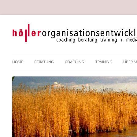
Systemische Organisationsberaterin, Coach, Trainerin in Wien
Gabriele Höller
HOME
BERATUNG
COACHING
TRAINING
ÜBER M
SYSTEMISCHE
SYSTEMISCHES COACHING
DI GA
ORGANISATIONSBERATUNG
THEMENSCHWERPUNKTE &
REFER
TEAMENTWICKLUNG
COACHINGFORMEN
PRESS
RESILIENZENTWICKLUNG
MEINE METHODEN &
INTERVENTIONEN IM COACHING
MEDIATION
HYPNOSYSTEMISCHE KONZEPTE
IM COACHING